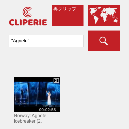
再クリップ
2
2
00:02:58
Norway: Agnete -
Icebreaker (2.
rehearsal)