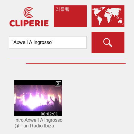
리클립
2
2
00:02:01
Intro Axwell Λ Ingrosso
@ Fun Radio Ibiza
Experience⎜Axwell -