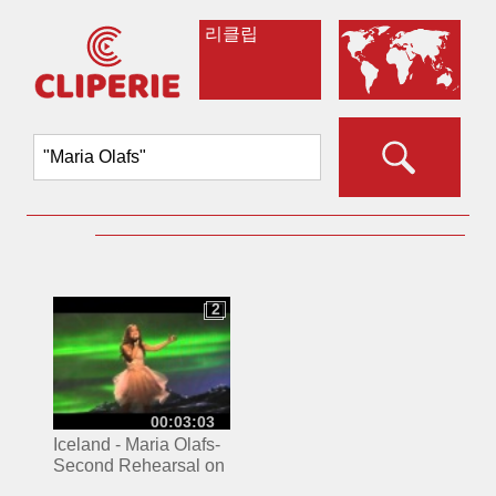
리클립
2
2
00:03:03
Iceland - Maria Olafs-
Second Rehearsal on
Eurovision Stage 2015