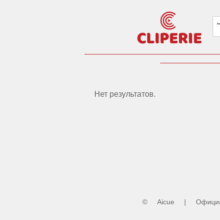
Нет результатов.
©
Aicue
|
Официа