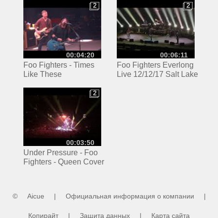
4/7-2024)
2
2
2
2
00:04:20
00:06:11
Foo Fighters - Times
Foo Fighters Everlong
Like These
Live 12/12/17 Salt Lake
City
2
2
00:03:50
Under Pressure - Foo
Fighters - Queen Cover
- 12/12/2017 - Vivint
Smart Home Arena -
Salt Lake City
©
Aicue
|
Официальная информация о компании
|
Копирайт
|
Защита данных
|
Карта сайта