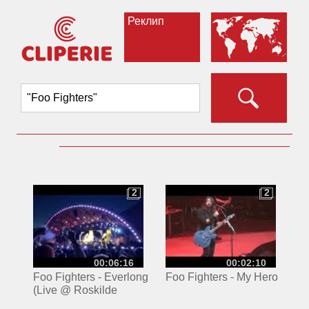
Реклип
2
2
2
2
00:06:16
00:02:10
Foo Fighters - Everlong
Foo Fighters - My Hero
(Live @ Roskilde
Festival, Orange Stage