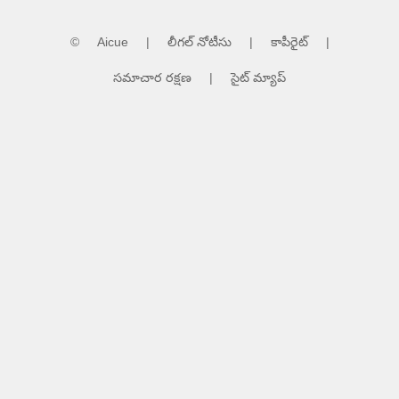
Barricade
©
Aicue
|
లీగల్ నోటీసు
|
కాపీరైట్
|
సమాచార రక్షణ
|
సైట్ మ్యాప్