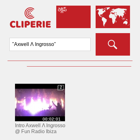
రెక్లిప్
2
2
00:02:01
Intro Axwell Λ Ingrosso
@ Fun Radio Ibiza
Experience⎜Axwell -