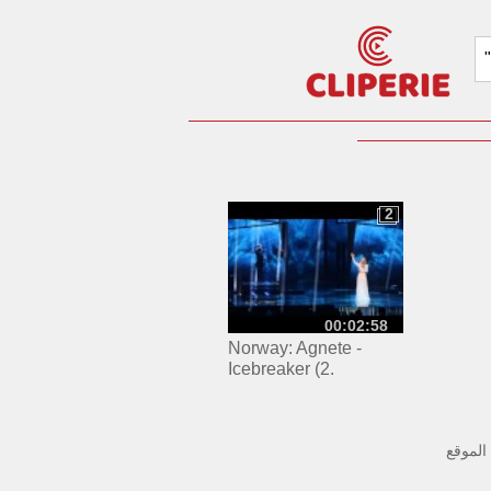
2
2
00:02:58
Norway: Agnete -
Icebreaker (2.
rehearsal)
الموقع