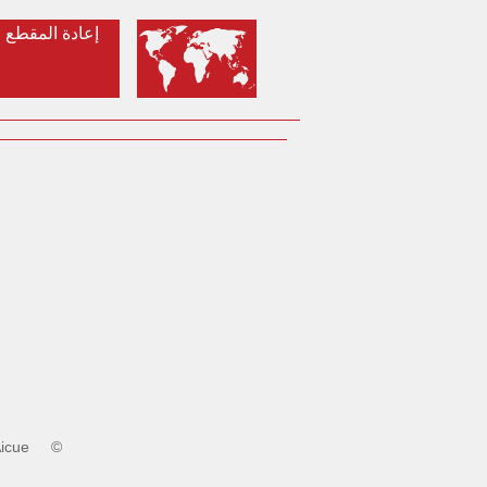
إعادة المقطع
‏
icue
©