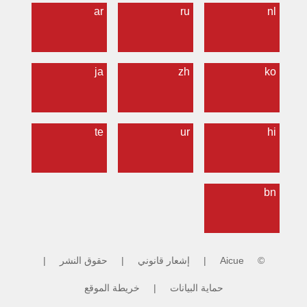
ar
ru
nl
ja
zh
ko
te
ur
hi
bn
©
Aicue
|
إشعار قانوني
|
حقوق النشر
|
حماية البيانات
|
خريطة الموقع