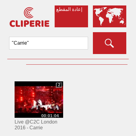
إعادة المقطع
‏
2
2
00:01:04
Live @C2C London
2016 - Carrie
Underwood ft Sam